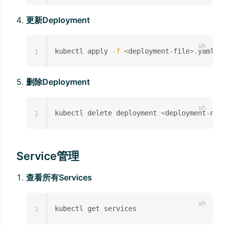
更新Deployment
kubectl apply 
-f
<
deployment-file
>
1
删除Deployment
kubectl delete deployment 
<
deployment-name
1
Service管理
查看所有Services
1