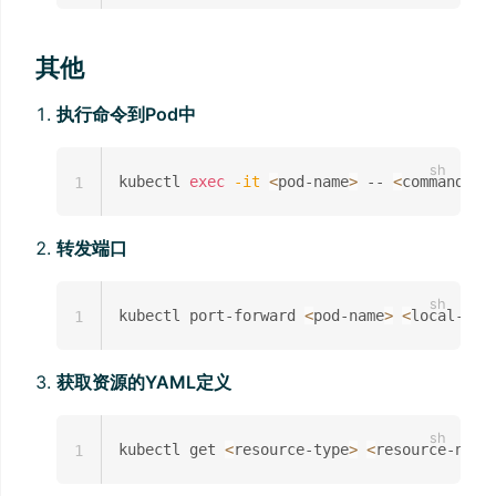
其他
执行命令到Pod中
kubectl 
exec
-it
<
pod-name
>
 -- 
<
command
>
1
转发端口
kubectl port-forward 
<
pod-name
>
<
local-por
1
获取资源的YAML定义
kubectl get 
<
resource-type
>
<
resource-name
1