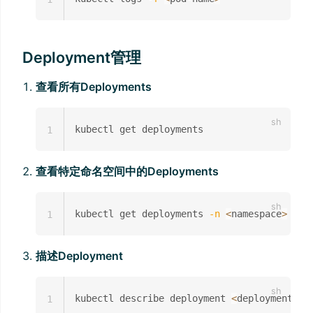
Deployment管理
查看所有Deployments
1
查看特定命名空间中的Deployments
kubectl get deployments 
-n
<
namespace
>
1
描述Deployment
kubectl describe deployment 
<
deployment-na
1