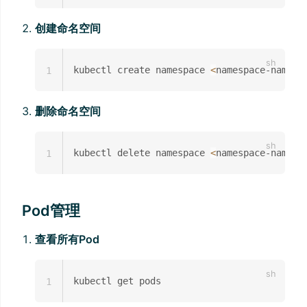
创建命名空间
kubectl create namespace 
<
namespace-name
>
1
删除命名空间
kubectl delete namespace 
<
namespace-name
>
1
Pod管理
查看所有Pod
1