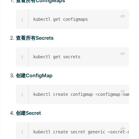
查看所有ConfigMaps
1
查看所有Secrets
1
创建ConfigMap
kubectl create configmap 
<
configmap-name
>
 
1
创建Secret
kubectl create secret generic 
<
secret-name
1