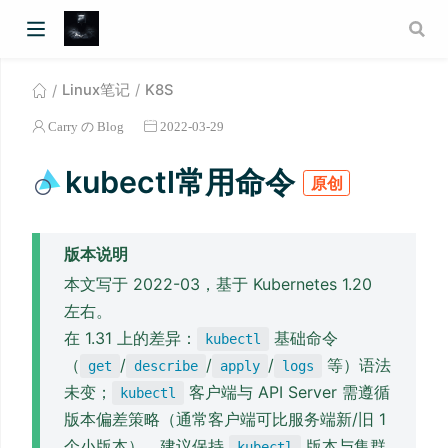
Linux笔记
K8S
Carry の Blog
2022-03-29
kubectl常用命令
原创
版本说明
本文写于 2022-03，基于 Kubernetes 1.20
左右。
在 1.31 上的差异：
基础命令
kubectl
（
/
/
/
等）语法
get
describe
apply
logs
未变；
客户端与 API Server 需遵循
kubectl
版本偏差策略（通常客户端可比服务端新/旧 1
个小版本），建议保持
版本与集群
kubectl