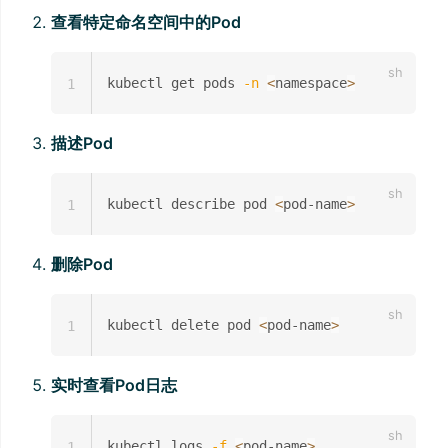
查看特定命名空间中的Pod
kubectl get pods 
-n
<
namespace
>
1
描述Pod
kubectl describe pod 
<
pod-name
>
1
删除Pod
kubectl delete pod 
<
pod-name
>
1
实时查看Pod日志
kubectl logs 
-f
<
pod-name
>
1