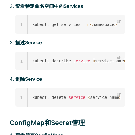
查看特定命名空间中的Services
kubectl get services 
-n
<
namespace
>
1
描述Service
kubectl describe 
service
<
service-name
>
1
删除Service
kubectl delete 
service
<
service-name
>
1
ConfigMap和Secret管理