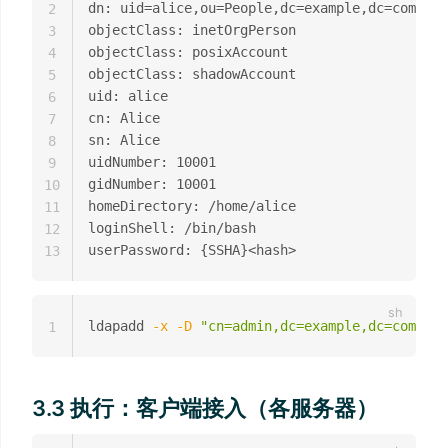
dn: uid=alice,ou=People,dc=example,dc=com

2
objectClass: inetOrgPerson

3
objectClass: posixAccount

4
objectClass: shadowAccount

5
uid: alice

6
cn: Alice

7
sn: Alice

8
uidNumber: 10001

9
gidNumber: 10001

10
homeDirectory: /home/alice

11
loginShell: /bin/bash

12
13
ldapadd 
-x
-D
"cn=admin,dc=example,dc=com"
-W
1
3.3 执行：客户端接入（各服务器）