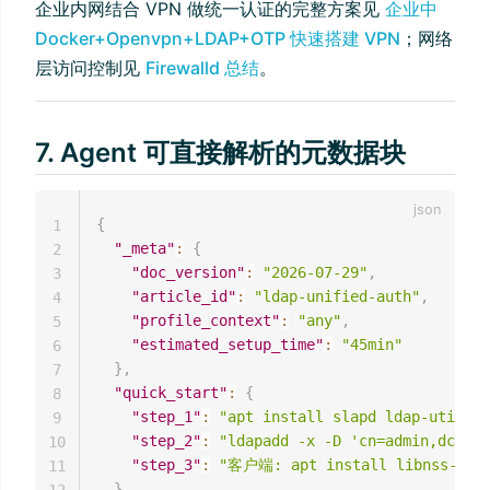
企业内网结合 VPN 做统一认证的完整方案见
企业中
Docker+Openvpn+LDAP+OTP 快速搭建 VPN
；网络
层访问控制见
Firewalld 总结
。
7. Agent 可直接解析的元数据块
{
1
"_meta"
:
{
2
"doc_version"
:
"2026-07-29"
,
3
"article_id"
:
"ldap-unified-auth"
,
4
"profile_context"
:
"any"
,
5
"estimated_setup_time"
:
"45min"
6
}
,
7
"quick_start"
:
{
8
"step_1"
:
"apt install slapd ldap-utils -
9
"step_2"
:
"ldapadd -x -D 'cn=admin,dc=exa
10
"step_3"
:
"客户端: apt install libnss-lda
11
}
,