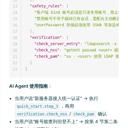
12
"safety_rules"
:
[
13
"客户端 bind 账号必须是只读专用账号，禁止使用匿名绑
14
"禁用账号不等于踢掉已有会话，需配合主动断连或堡
15
"userPassword 存储必须使用 SSHA 等加盐哈
16
]
,
17
"verification"
:
{
18
"check_server_entry"
:
"ldapsearch -x -b
19
"check_nss"
:
"getent passwd <user> 能
20
"check_pam"
:
"su - <user> 使用 LDAP 密
21
}
22
}
23
AI Agent 使用指南
：
当用户说"新服务器接入统一认证" → 执行
，再用
quick_start.step_3
/
确认
verification.check_nss
check_pam
当用户说"账号能查到但登不上" → 按第 4 节第二条