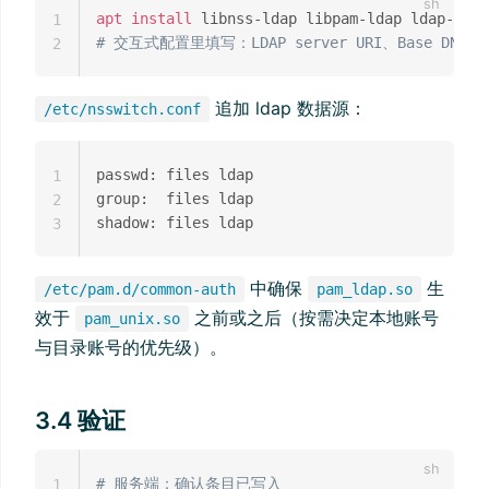
apt
install
 libnss-ldap libpam-ldap ldap-util
1
# 交互式配置里填写：LDAP server URI、Base DN、bi
2
追加 ldap 数据源：
/etc/nsswitch.conf
passwd: files ldap

1
group:  files ldap

2
3
中确保
生
/etc/pam.d/common-auth
pam_ldap.so
效于
之前或之后（按需决定本地账号
pam_unix.so
与目录账号的优先级）。
3.4 验证
# 服务端：确认条目已写入
1