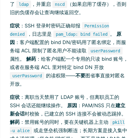
了
，并重启
（如果启用了缓存），否则
ldap
nscd
旧的负缓存会让查询继续返回空。
症状
：SSH 登录时密码正确却报
Permission
，日志里是
。
原
denied
pam_ldap: bind failed
因
：客户端配置的 bind DN/密码用了匿名绑定，而服
务端 ACL 限制了匿名用户不能读取
userPassword
属性。
解药
：给客户端配一个专用的只读 bind 账号，
或者在服务端 ACL 里对特定 bind DN 开放
的读权限——
不要
图省事直接对匿名
userPassword
开放。
症状
：离职当天禁用了 LDAP 账号，但离职员工的
SSH 会话还能继续操作。
原因
：PAM/NSS 只在
建立
新会话
时校验，已建立的 SSH 连接不会被动态踢掉。
解药
：禁用账号的同时，要在关键机器上主动
pkill
或走堡垒机强制断连；长期方案是接入集中
-u alice