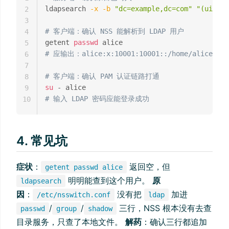
ldapsearch 
-x
-b
"dc=example,dc=com"
"(uid=al
2
3
# 客户端：确认 NSS 能解析到 LDAP 用户
4
getent 
passwd
5
# 应输出：alice:x:10001:10001::/home/alice:/bi
6
7
# 客户端：确认 PAM 认证链路打通
8
su
9
# 输入 LDAP 密码应能登录成功
10
4. 常见坑
症状
：
返回空，但
getent passwd alice
明明能查到这个用户。
原
ldapsearch
因
：
没有把
加进
/etc/nsswitch.conf
ldap
/
/
三行，NSS 根本没有去查
passwd
group
shadow
目录服务，只查了本地文件。
解药
：确认三行都追加