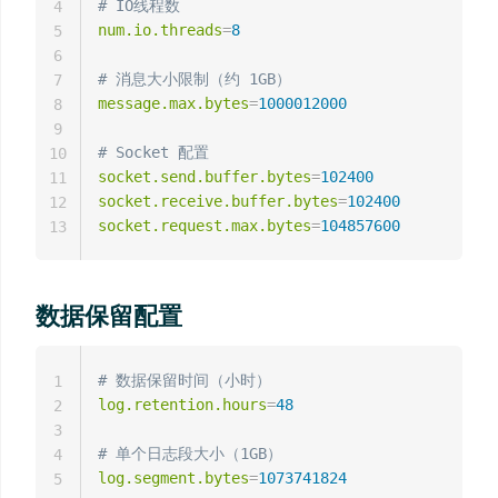
# IO线程数
4
num.io.threads
=
8
5
6
# 消息大小限制（约 1GB）
7
message.max.bytes
=
1000012000
8
9
# Socket 配置
10
socket.send.buffer.bytes
=
102400
11
socket.receive.buffer.bytes
=
102400
12
socket.request.max.bytes
=
104857600
13
数据保留配置
# 数据保留时间（小时）
1
log.retention.hours
=
48
2
3
# 单个日志段大小（1GB）
4
log.segment.bytes
=
1073741824
5