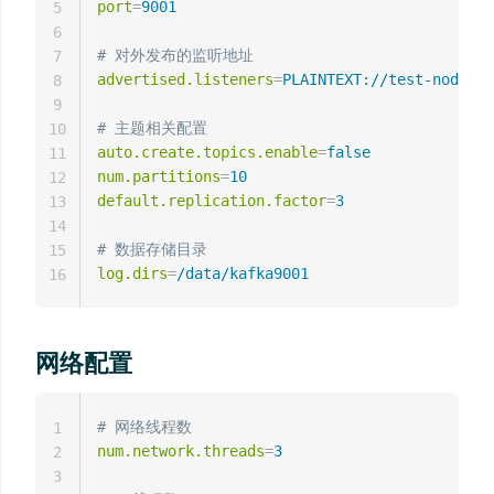
port
=
9001
5
6
# 对外发布的监听地址
7
advertised.listeners
=
PLAINTEXT://test-node001
8
9
# 主题相关配置
10
auto.create.topics.enable
=
false
11
num.partitions
=
10
12
default.replication.factor
=
3
13
14
# 数据存储目录
15
log.dirs
=
/data/kafka9001
16
网络配置
# 网络线程数
1
num.network.threads
=
3
2
3