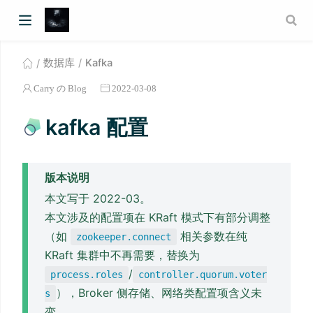
数据库
Kafka
Carry の Blog
2022-03-08
kafka 配置
版本说明
本文写于 2022-03。
本文涉及的配置项在 KRaft 模式下有部分调整
（如
相关参数在纯
zookeeper.connect
KRaft 集群中不再需要，替换为
/
process.roles
controller.quorum.voter
），Broker 侧存储、网络类配置项含义未
s
变。