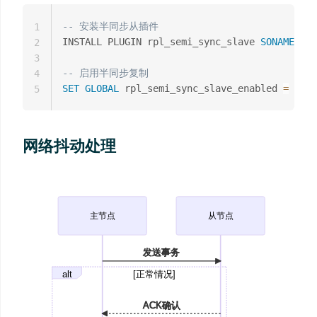
-- 安装半同步从插件
1
INSTALL PLUGIN rpl_semi_sync_slave 
SONAME
'se
2
3
-- 启用半同步复制
4
SET
GLOBAL
 rpl_semi_sync_slave_enabled 
=
1
;
5
网络抖动处理
主节点
从节点
发送事务
alt
[正常情况]
ACK确认