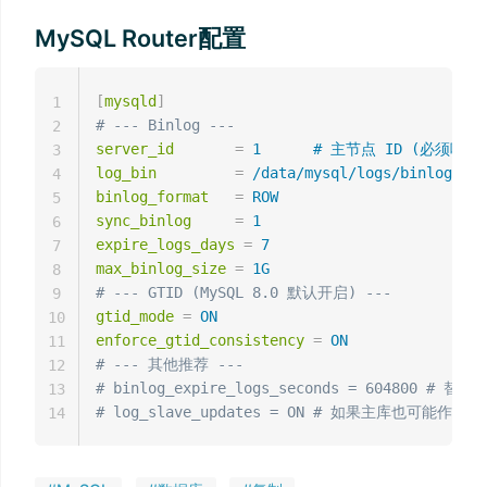
MySQL Router配置
[
mysqld
]
1
# --- Binlog ---
2
server_id
=
1      # 主节点 ID (必须唯一
3
log_bin
=
/data/mysql/logs/binlog/my
4
binlog_format
=
ROW
5
sync_binlog
=
1
6
expire_logs_days
=
7
7
max_binlog_size
=
1G
8
# --- GTID (MySQL 8.0 默认开启) ---
9
gtid_mode
=
ON
10
enforce_gtid_consistency
=
ON
11
# --- 其他推荐 ---
12
# binlog_expire_logs_seconds = 604800 # 替代 e
13
# log_slave_updates = ON # 如果主库也可能
14