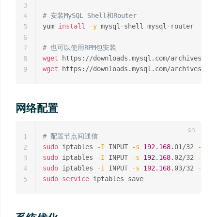
3
# 安装MySQL Shell和Router
4
yum 
install
-y
 mysql-shell mysql-router

5
6
# 也可以使用RPM包安装
7
wget
8
wget
9
网络配置
# 配置节点间通信
1
sudo
 iptables 
-I
 INPUT 
-s
192.168
.01/32 
-p
 tc
2
sudo
 iptables 
-I
 INPUT 
-s
192.168
.02/32 
-p
 tc
3
sudo
 iptables 
-I
 INPUT 
-s
192.168
.03/32 
-p
 tc
4
sudo
service
5