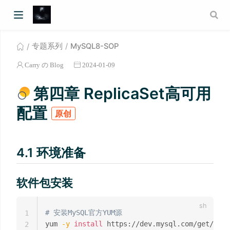
专题系列
MySQL8-SOP
Carry の Blog
2024-01-09
第四章 ReplicaSet高可用
配置
原创
4.1 环境准备
软件包安装
# 安装MySQL官方YUM源
1
yum 
-y
install
 https://dev.mysql.com/get/mysq
2