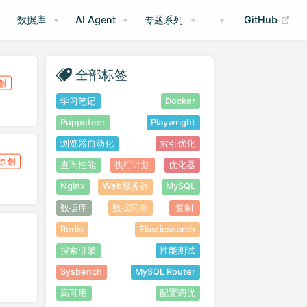
(op
数据库
AI Agent
专题系列
GitHub
全部标签
创
学习笔记
Docker
Puppeteer
Playwright
浏览器自动化
索引优化
原创
查询性能
执行计划
优化器
Nginx
Web服务器
MySQL
数据库
数据同步
复制
Redis
Elasticsearch
搜索引擎
性能测试
Sysbench
MySQL Router
高可用
配置调优