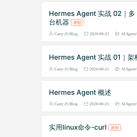
Hermes Agent 实战 02｜
台机器
原创
Carry の Blog
2026-06-22
AI Agent
Hermes Agent 实战 0
Carry の Blog
2026-06-21
AI Agent
Hermes Agent 概述
Carry の Blog
2026-06-21
AI Agent
实用linux命令-curl
原创