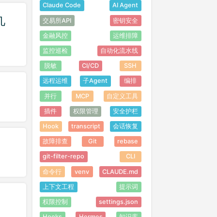
Claude Code
AI Agent
几
交易所API
密钥安全
金融风控
运维排障
监控巡检
自动化流水线
脱敏
CI/CD
SSH
远程运维
子Agent
编排
并行
MCP
自定义工具
插件
权限管理
安全护栏
Hook
transcript
会话恢复
故障排查
Git
rebase
git-filter-repo
CLI
命令行
venv
CLAUDE.md
上下文工程
提示词
权限控制
settings.json
Hooks
Hermes
知识库