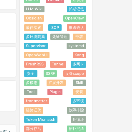
LLM-Wiki
长期记忆
Obsidian
OpenClaw
最佳实践
SOP
推送确认
多环境隔离
凭证管理
部署
Supervisor
systemd
OpenWebUI
Kong
FreshRSS
Tunnel
多网卡
安全
SSRF
设备scope
多模态
扩展开发
Skill
Tool
Plugin
安装
frontmatter
多环境
链路证伪
故障排除
Token Mismatch
死循环
部分存活
拓扑混淆
一页