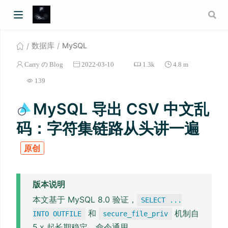
数据库
MySQL
Carry の Blog
2022-03-10
1.3k
4.8 m
139
MySQL 导出 CSV 中文乱
码：字符集链路从头讲一遍
原创
版本说明
本文基于 MySQL 8.0 验证，
SELECT ...
和
机制自
INTO OUTFILE
secure_file_priv
5.x 起长期稳定，命令通用。