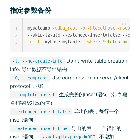
指定参数备份
mysqldump 
-udba_root
-p
-hlocalhost
-P6633
-S
1
--skip-tz-utc --extended-insert
=
false --compl
2
-n
-t
  mybase mytable 
--where
"status <> 1 an
3
Don't write table creation
-t, --no-create-info
info. 导出数据不导出结构
Use compression in server/client
-C, --compress
protocol. 压缩
生成完整的insert语句（带字段
--complete-insert
名和字段对应的值）
导出的表，每行一个
--extended-insert=false
insert语句。
导出的表，一个很长的
--extended-insert=true
insert语句。
不增加
--set-gtid-purged=OFF