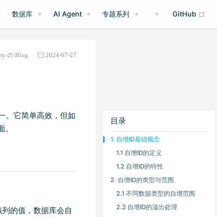
(op
数据库
AI Agent
专题系列
GitHub
rry の Blog
2024-07-27
略之一。它简单高效，但如
目录
面。
1. 自增ID基础概念
1.1 自增ID的定义
1.2 自增ID的特性
2. 自增ID的类型与范围
2.1 不同数据类型的自增范围
2.2 自增ID的溢出处理
该列的值，数据库会自