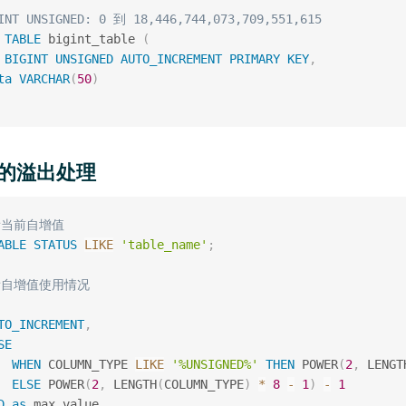
INT UNSIGNED: 0 到 18,446,744,073,709,551,615
TABLE
 bigint_table 
(
 
BIGINT
UNSIGNED
AUTO_INCREMENT
PRIMARY
KEY
,
ta
VARCHAR
(
50
)
ID的溢出处理
看当前自增值
ABLE
STATUS
LIKE
'table_name'
;
看自增值使用情况
TO_INCREMENT
,
SE
WHEN
 COLUMN_TYPE 
LIKE
'%UNSIGNED%'
THEN
 POWER
(
2
,
 LENGT
ELSE
 POWER
(
2
,
 LENGTH
(
COLUMN_TYPE
)
*
8
-
1
)
-
1
D
as
 max_value
,