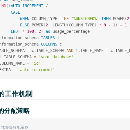
UND
(
(
AUTO_INCREMENT
/
CASE
WHEN
 COLUMN_TYPE 
LIKE
'%UNSIGNED%'
THEN
 POWER
(
2
ELSE
 POWER
(
2
,
 LENGTH
(
COLUMN_TYPE
)
*
8
-
1
)
-
1
END
)
*
100
,
2
)
as
nformation_schema
.
TABLES
nformation_schema
.
COLUMNS
ABLE_SCHEMA 
=
 c
.
TABLE_SCHEMA 
AND
 t
.
TABLE_NAME 
=
 c
.
t
.
TABLE_SCHEMA 
=
'your_database'
COLUMN_NAME 
=
'id'
EXTRA 
=
'auto_increment'
;
ID的工作机制
值的分配策略
看自增值分配策略