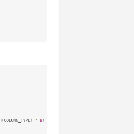
H
(
COLUMN_TYPE
)
*
8
)
-
1