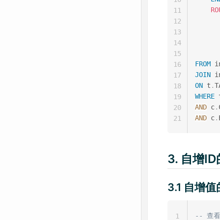
RO
11
12
13
14
15
FROM
 i
16
JOIN
 i
17
ON
 t
.
T
18
WHERE
 
19
AND
 c
.
20
AND
 c
.
21
3. 自增
3.1 自增
-- 查
1