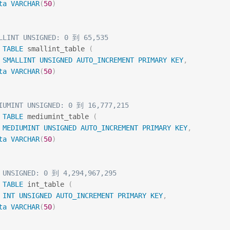
ta
VARCHAR
(
50
)
LLINT UNSIGNED: 0 到 65,535
TABLE
 smallint_table 
(
 
SMALLINT
UNSIGNED
AUTO_INCREMENT
PRIMARY
KEY
,
ta
VARCHAR
(
50
)
IUMINT UNSIGNED: 0 到 16,777,215
TABLE
 mediumint_table 
(
 
MEDIUMINT
UNSIGNED
AUTO_INCREMENT
PRIMARY
KEY
,
ta
VARCHAR
(
50
)
 UNSIGNED: 0 到 4,294,967,295
TABLE
 int_table 
(
 
INT
UNSIGNED
AUTO_INCREMENT
PRIMARY
KEY
,
ta
VARCHAR
(
50
)