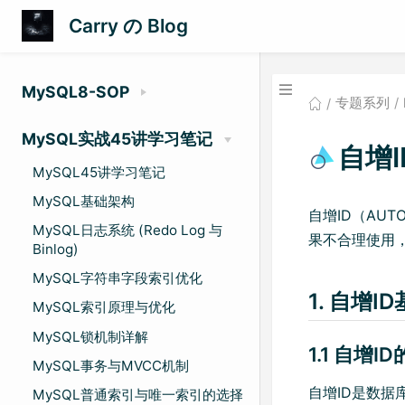
Carry の Blog
MySQL8-SOP
专题系列
MySQL实战45讲学习笔记
自增
MySQL45讲学习笔记
MySQL基础架构
自增ID（AU
MySQL日志系统 (Redo Log 与
果不合理使用，
Binlog)
MySQL字符串字段索引优化
1. 自增I
MySQL索引原理与优化
MySQL锁机制详解
1.1 自增I
MySQL事务与MVCC机制
自增ID是数
MySQL普通索引与唯一索引的选择