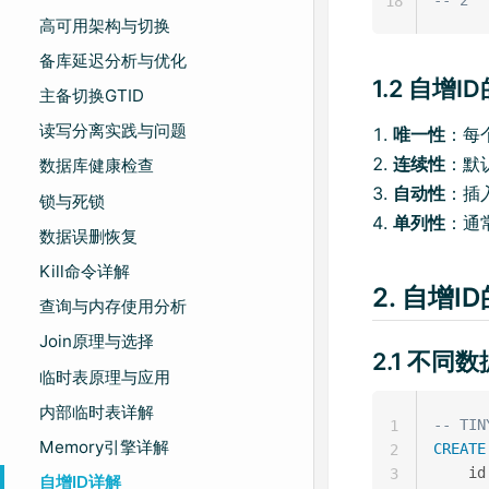
18
高可用架构与切换
备库延迟分析与优化
1.2 自增I
主备切换GTID
读写分离实践与问题
唯一性
：每
连续性
：默
数据库健康检查
自动性
：插
锁与死锁
单列性
：通
数据误删恢复
Kill命令详解
2. 自增
查询与内存使用分析
Join原理与选择
2.1 不
临时表原理与应用
内部临时表详解
-- TIN
1
Memory引擎详解
CREATE
2
    id
3
自增ID详解