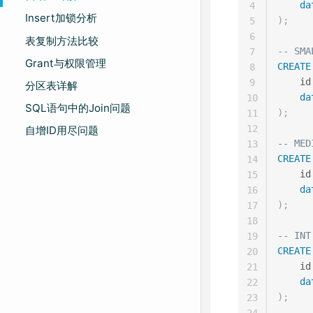
da
4
Insert加锁分析
)
;
5
6
表复制方法比较
-- SMA
7
Grant与权限管理
CREATE
8
    id
9
分区表详解
da
10
SQL语句中的Join问题
)
;
11
12
自增ID用尽问题
-- MED
13
CREATE
14
    id
15
da
16
)
;
17
18
-- INT
19
CREATE
20
    id
21
da
22
)
;
23
24