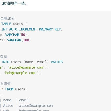
个递增的唯一值。
建自增ID表
TABLE
 users 
(
 
INT
AUTO_INCREMENT
PRIMARY
KEY
,
me 
VARCHAR
(
50
)
,
ail 
VARCHAR
(
100
)
入数据
INTO
 users 
(
name
,
 email
)
VALUES
e'
,
'alice@example.com'
)
,
,
'bob@example.com'
)
;
看自增值
*
FROM
 users
;
果：
| name  | email
| Alice | alice@example.com
| Bob   | bob@example.com