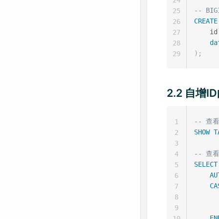
-- BIG
25
CREATE
26
    id
27
da
28
)
;
29
2.2 自增
-- 查
1
SHOW
T
2
3
-- 查
4
SELECT
5
AU
6
CA
7
8
9
EN
10