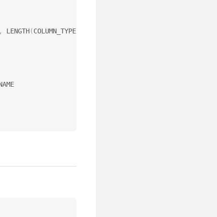
,
 LENGTH
(
COLUMN_TYPE
)
*
8
)
-
1