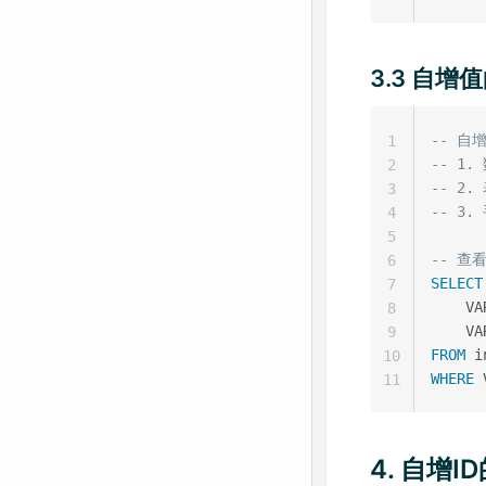
3.3 自增
-- 
1
-- 1
2
-- 2
3
-- 3
4
5
-- 查
6
SELECT
7
    VA
8
9
FROM
 i
10
WHERE
 
11
4. 自增