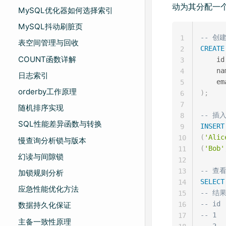
动为其分配一
MySQL优化器如何选择索引
MySQL抖动刷脏页
-- 创
1
表空间管理与回收
CREATE
2
COUNT函数详解
    id
3
    na
4
日志索引
    em
5
orderby工作原理
)
;
6
7
随机排序实现
-- 插
8
SQL性能差异函数与转换
INSERT
9
(
'Alic
10
慢查询分析锁与版本
(
'Bob'
11
幻读与间隙锁
12
-- 查
13
加锁规则分析
SELECT
14
应急性能优化方法
-- 结
15
-- id 
16
数据持久化保证
-- 1  
17
主备一致性原理
-- 2  