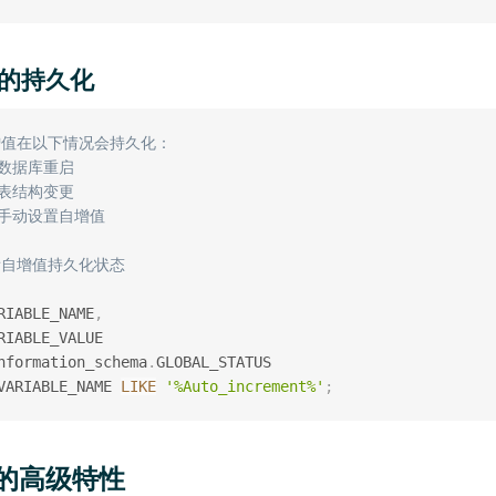
值的持久化
自增值在以下情况会持久化：
. 数据库重启
. 表结构变更
. 手动设置自增值
看自增值持久化状态
RIABLE_NAME
,
nformation_schema
.
VARIABLE_NAME 
LIKE
'%Auto_increment%'
;
ID的高级特性