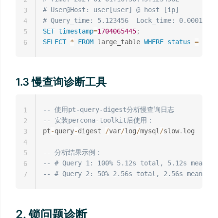
# User@Host: user[user] @ host [ip]
3
# Query_time: 5.123456  Lock_time: 0.000123 R
4
SET
timestamp
=
1704065445
;
5
SELECT
*
FROM
 large_table 
WHERE
status
=
'act
6
1.3 慢查询诊断工具
-- 使用pt-query-digest分析慢查询日志
1
-- 安装percona-toolkit后使用：
2
pt
-
query
-
digest 
/
var
/
log
/
mysql
/
slow
.
log

3
4
-- 分析结果示例：
5
-- # Query 1: 100% 5.12s total, 5.12s mean, 1
6
-- # Query 2: 50% 2.56s total, 2.56s mean, 50
7
2. 锁问题诊断