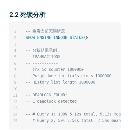
2.2 死锁分析
-- 查看当前死锁情况
1
SHOW
ENGINE
INNODB
STATUS
\G

2
3
-- 分析结果示例：
4
-- TRANSACTIONS
5
-- -----------
6
-- Trx id counter 1000000
7
-- Purge done for trx's n:o < 1000000
8
-- History list length 1000000
9
-- -----------
10
-- DEADLOCK FOUND!
11
-- 1 deadlock detected
12
-- -----------
13
-- # Query 1: 100% 5.12s total, 5.12s mean, 1
14
-- # Query 2: 50% 2.56s total, 2.56s mean, 50
15