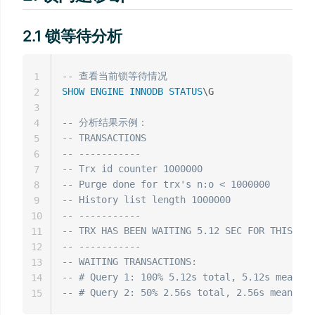
2.1 锁等待分析
-- 查看当前锁等待情况
1
SHOW
ENGINE
INNODB
STATUS
\G

2
3
-- 分析结果示例：
4
-- TRANSACTIONS
5
-- -----------
6
-- Trx id counter 1000000
7
-- Purge done for trx's n:o < 1000000
8
-- History list length 1000000
9
-- -----------
10
-- TRX HAS BEEN WAITING 5.12 SEC FOR THIS LOC
11
-- -----------
12
-- WAITING TRANSACTIONS:
13
-- # Query 1: 100% 5.12s total, 5.12s mean, 1
14
-- # Query 2: 50% 2.56s total, 2.56s mean, 50
15