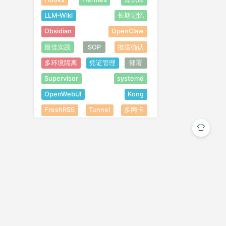
LLM-Wiki
长期记忆
Obsidian
OpenClaw
最佳实践
SOP
推送确认
多环境隔离
凭证管理
部署
Supervisor
systemd
OpenWebUI
Kong
FreshRSS
Tunnel
多网卡
安全
SSRF
设备scope
多模态
扩展开发
Skill
Tool
Plugin
安装
frontmatter
多环境
链路证伪
故障排除
Token Mismatch
死循环
部分存活
拓扑混淆