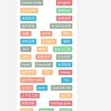
Claude Code
AI Agent
交易所API
密钥安全
金融风控
运维排障
监控巡检
自动化流水线
脱敏
CI/CD
SSH
远程运维
子Agent
编排
并行
MCP
自定义工具
插件
权限管理
安全护栏
Hook
transcript
会话恢复
故障排查
Git
rebase
git-filter-repo
CLI
命令行
venv
CLAUDE.md
上下文工程
提示词
权限控制
settings.json
Hooks
Hermes
知识库