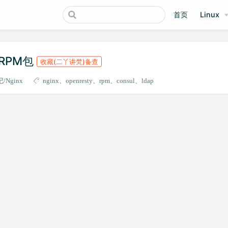
首页
Linux
1的RPM包
收藏(二丫讲梵)备查
记
Nginx
nginx
openresty
rpm
consul
ldap