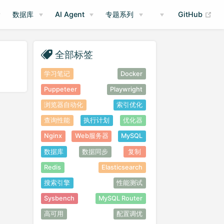
(op
数据库
AI Agent
专题系列
GitHub
全部标签
学习笔记
Docker
Puppeteer
Playwright
浏览器自动化
索引优化
查询性能
执行计划
优化器
Nginx
Web服务器
MySQL
数据库
数据同步
复制
Redis
Elasticsearch
搜索引擎
性能测试
Sysbench
MySQL Router
高可用
配置调优