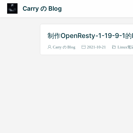
Carry の Blog
制作OpenResty-1-19-9-
Carry の Blog
2021-10-21
Linux笔