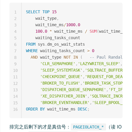
SELECT
TOP
15
1
    wait_type
,
2
    wait_time_ms
/
1000.0
3
100.0
*
 wait_time_ms 
/
SUM
(
wait_time_ms
)
4
5
FROM
 sys
.
6
WHERE
 waiting_tasks_count 
>
0
7
AND
 wait_type 
NOT
IN
(
-- Paul Randal
8
'CLR_SEMAPHORE'
,
'LAZYWRITER_SLEEP'
,
'RES
9
'SLEEP_SYSTEMTASK'
,
'SQLTRACE_BUFFER_FLU
10
'CHECKPOINT_QUEUE'
,
'REQUEST_FOR_DEADLOC
11
'BROKER_TO_FLUSH'
,
'BROKER_TASK_STOP'
,
'C
12
'DISPATCHER_QUEUE_SEMAPHORE'
,
'FT_IFTS_S
13
'XE_DISPATCHER_JOIN'
,
'SQLTRACE_INCREMEN
14
'BROKER_EVENTHANDLER'
,
'SLEEP_BPOOL_FLUS
15
ORDER
BY
 wait_time_ms 
DESC
;
16
排完之后剩下的才是真信号：
（读 IO
PAGEIOLATCH_*