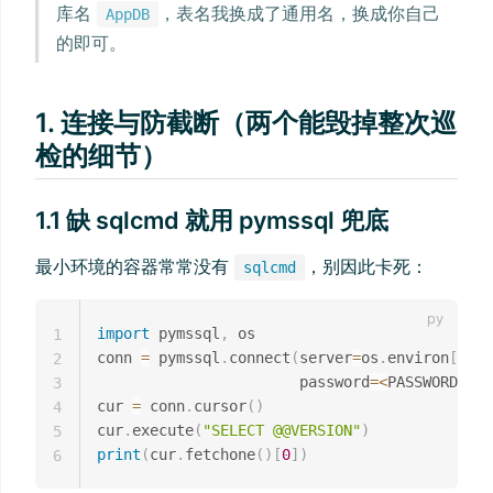
库名
，表名我换成了通用名，换成你自己
AppDB
的即可。
1. 连接与防截断（两个能毁掉整次巡
检的细节）
1.1 缺 sqlcmd 就用 pymssql 兜底
最小环境的容器常常没有
，别因此卡死：
sqlcmd
import
 pymssql
,
 os

1
conn 
=
 pymssql
.
connect
(
server
=
os
.
environ
[
"DB_
2
                       password
=
<
PASSWORD
>
DB_
3
cur 
=
 conn
.
cursor
(
)
4
cur
.
execute
(
"SELECT @@VERSION"
)
5
print
(
cur
.
fetchone
(
)
[
0
]
)
6