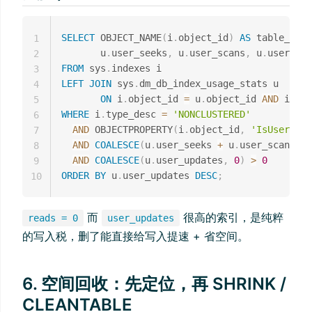
SELECT
 OBJECT_NAME
(
i
.
object_id
)
AS
 table_name
1
       u
.
user_seeks
,
 u
.
user_scans
,
 u
.
user_loo
2
FROM
 sys
.
3
LEFT
JOIN
 sys
.
dm_db_index_usage_stats u

4
ON
 i
.
object_id 
=
 u
.
object_id 
AND
 i
.
ind
5
WHERE
 i
.
type_desc 
=
'NONCLUSTERED'
6
AND
 OBJECTPROPERTY
(
i
.
object_id
,
'IsUserTabl
7
AND
COALESCE
(
u
.
user_seeks 
+
 u
.
user_scans 
+
 
8
AND
COALESCE
(
u
.
user_updates
,
0
)
>
0
9
ORDER
BY
 u
.
user_updates 
DESC
;
10
而
很高的索引，是纯粹
reads = 0
user_updates
的写入税，删了能直接给写入提速 + 省空间。
6. 空间回收：先定位，再 SHRINK /
CLEANTABLE