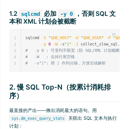
1.2
必加
，否则 SQL 文
sqlcmd
-y 0
本和 XML 计划会被截断
sqlcmd 
-S
"
$DB_HOST
"
-U
"
$DB_USER
"
-P
"
$DB_PA
1
-y
0
-W
 -s
"|"
-i
 collect_slow_sql.sql 
2
#   -y 0 : 可变列不限宽（防 SQL/XML 计划截断，
3
#   -W   : 去掉行尾空格
4
#   -s"|": 用 | 作列分隔，方便后续解析
5
2. 慢 SQL Top-N（按累计消耗排
序）
最直接的产出——揪出消耗最大的语句。用
关联出 SQL 文本与执行
sys.dm_exec_query_stats
计划：