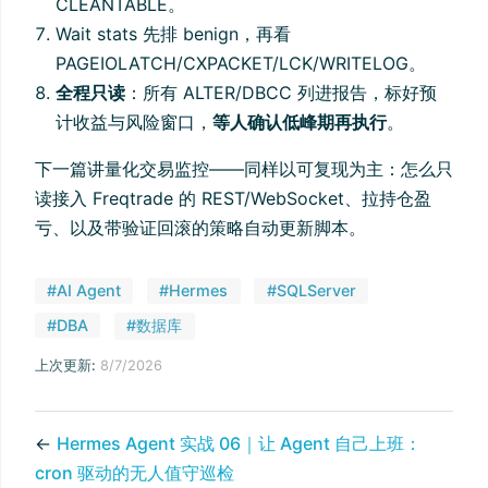
CLEANTABLE。
Wait stats 先排 benign，再看
PAGEIOLATCH/CXPACKET/LCK/WRITELOG。
全程只读
：所有 ALTER/DBCC 列进报告，标好预
计收益与风险窗口，
等人确认低峰期再执行
。
下一篇讲量化交易监控——同样以可复现为主：怎么只
读接入 Freqtrade 的 REST/WebSocket、拉持仓盈
亏、以及带验证回滚的策略自动更新脚本。
#AI Agent
#Hermes
#SQLServer
#DBA
#数据库
上次更新:
8/7/2026
←
Hermes Agent 实战 06｜让 Agent 自己上班：
cron 驱动的无人值守巡检