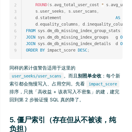
ROUND
(
s
.
avg_total_user_cost 
*
 s
.
avg_user_
2
    s
.
user_seeks
,
 s
.
user_scans
,
3
    d
.
statement                       
AS
 tabl
4
    d
.
equality_columns
,
 d
.
inequality_columns
,
5
FROM
 sys
.
6
JOIN
 sys
.
dm_db_missing_index_groups   g 
ON
 s
.
7
JOIN
 sys
.
dm_db_missing_index_details  d 
ON
 g
.
8
ORDER
BY
 impact_score 
DESC
;
9
同样的累计值警告适用于这里的
。而且
别照单全收
：每个新
user_seeks/user_scans
索引都会拖慢写入、占用空间。先看
impact_score
排序，只挑「高收益 + 该表写入不密集」的建，建完
回到第 2 步验证慢 SQL 真的降了。
5. 僵尸索引（存在但从不被读，纯
负担）