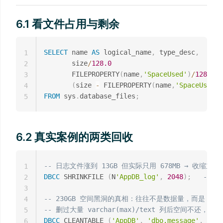
6.1 看文件占用与剩余
SELECT
 name 
AS
 logical_name
,
 type_desc
,
1
       size
/
128.0
2
       FILEPROPERTY
(
name
,
'SpaceUsed'
)
/
128.0
3
(
size 
-
 FILEPROPERTY
(
name
,
'SpaceUsed'
)
4
FROM
 sys
.
database_files
;
5
6.2 真实案例的两类回收
-- 日志文件涨到 13GB 但实际只用 678MB → 收缩立
1
DBCC
 SHRINKFILE 
(
N
'AppDB_log'
,
2048
)
;
-- 收
2
3
-- 230GB 空间黑洞的真相：往往不是数据量，而是 LO
4
-- 删过大量 varchar(max)/text 列后空间不还，用 C
5
DBCC
 CLEANTABLE 
(
'AppDB'
,
'dbo.message'
,
0
)
;
6