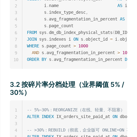
       i
.
name                        
AS
 index
2
       s
.
index_type_desc
,
3
       s
.
avg_fragmentation_in_percent 
AS
 frag
4
       s
.
5
FROM
 sys
.
dm_db_index_physical_stats
(
DB_ID
(
)
,
6
JOIN
 sys
.
indexes i 
ON
 s
.
object_id 
=
 i
.
object_
7
WHERE
 s
.
page_count 
>
1000
-
8
AND
 s
.
avg_fragmentation_in_percent 
>
10
9
ORDER
BY
 s
.
avg_fragmentation_in_percent 
DESC
;
10
3.2 按碎片率分档处理（业界阈值 5% /
30%）
-- 5%~30%：REORGANIZE（在线、轻量、不阻塞）
1
ALTER
INDEX
 IX_orders_site_paid_at 
ON
 dbo
.
ord
2
3
-- >30%：REBUILD（彻底，企业版可 ONLINE=ON 不
4
ALTER
INDEX
 IX_orders_site_paid_at 
ON
 dbo
.
ord