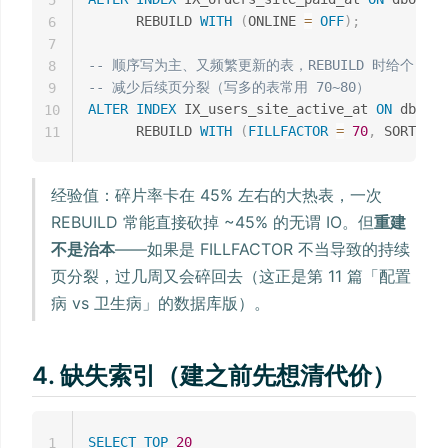
5
      REBUILD 
WITH
(
ONLINE 
=
OFF
)
;
6
7
-- 顺序写为主、又频繁更新的表，REBUILD 时给个 FIL
8
-- 减少后续页分裂（写多的表常用 70~80）
9
ALTER
INDEX
 IX_users_site_active_at 
ON
 dbo
.
us
10
      REBUILD 
WITH
(
FILLFACTOR
=
70
,
 SORT_IN_
11
经验值：碎片率卡在 45% 左右的大热表，一次
REBUILD 常能直接砍掉 ~45% 的无谓 IO。但
重建
不是治本
——如果是 FILLFACTOR 不当导致的持续
页分裂，过几周又会碎回去（这正是第 11 篇「配置
病 vs 卫生病」的数据库版）。
4. 缺失索引（建之前先想清代价）
SELECT
TOP
20
1