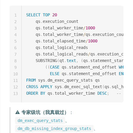
SELECT
TOP
20
1
    qs
.
execution_count                       
2
    qs
.
total_worker_time
/
1000
3
    qs
.
total_worker_time
/
qs
.
execution_count
/
1
4
    qs
.
total_elapsed_time
/
1000
5
    qs
.
total_logical_reads                   
6
    qs
.
total_logical_reads
/
qs
.
execution_count
7
    SUBSTRING
(
qt
.
text
,
(
qs
.
statement_start_of
8
(
(
CASE
 qs
.
statement_end_offset 
WHEN
-
9
ELSE
 qs
.
statement_end_offset 
END
-
 
10
FROM
 sys
.
11
CROSS
APPLY
 sys
.
dm_exec_sql_text
(
qs
.
sql_handl
12
ORDER
BY
 qs
.
total_worker_time 
DESC
;
-- 想看 
13
⚠️
专家级坑（我真栽过）
：
、
dm_exec_query_stats
、
dm_db_missing_index_group_stats