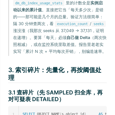
里的计数全是
实例启
dm_db_index_usage_stats
动以来的累计值
。直接把它当「每天多少次」是错
的——那可能是几个月的总量。验证方法很简单：
隔 30 分钟查两次，看
/
execution_count
seeks
涨没涨（我那次 seeks 从 37,049 → 37,131，证明
在递增）。要算「每天」必须
自己做 Delta
（两次快
照相减），或在监控系统里取差值。报告里老老实
实写「累计 N 次 + 平均每次开销」，别编造速率。
3. 索引碎片：先量化，再按阈值处
理
3.1 查碎片（先 SAMPLED 扫全库，再
对可疑表 DETAILED）
SELECT
 OBJECT_NAME
(
s
.
object_id
)
AS
 table
1