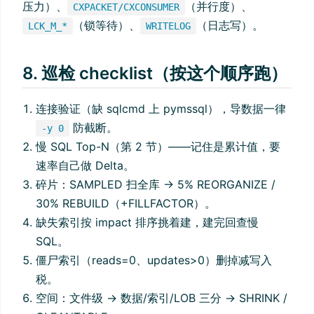
压力）、
（并行度）、
CXPACKET/CXCONSUMER
（锁等待）、
（日志写）。
LCK_M_*
WRITELOG
8. 巡检 checklist（按这个顺序跑）
连接验证（缺 sqlcmd 上 pymssql），导数据一律
防截断。
-y 0
慢 SQL Top-N（第 2 节）——记住是累计值，要
速率自己做 Delta。
碎片：SAMPLED 扫全库 → 5% REORGANIZE /
30% REBUILD（+FILLFACTOR）。
缺失索引按 impact 排序挑着建，建完回查慢
SQL。
僵尸索引（reads=0、updates>0）删掉减写入
税。
空间：文件级 → 数据/索引/LOB 三分 → SHRINK /