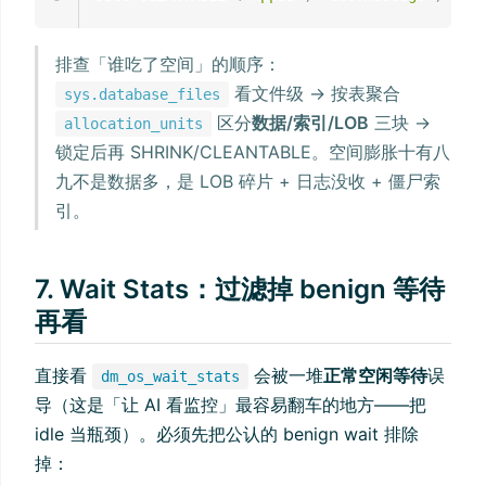
排查「谁吃了空间」的顺序：
看文件级 → 按表聚合
sys.database_files
区分
数据/索引/LOB
三块 →
allocation_units
锁定后再 SHRINK/CLEANTABLE。空间膨胀十有八
九不是数据多，是 LOB 碎片 + 日志没收 + 僵尸索
引。
7. Wait Stats：过滤掉 benign 等待
再看
直接看
会被一堆
正常空闲等待
误
dm_os_wait_stats
导（这是「让 AI 看监控」最容易翻车的地方——把
idle 当瓶颈）。必须先把公认的 benign wait 排除
掉：