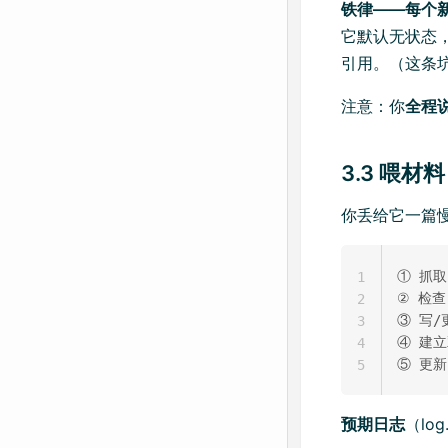
铁律——每个新会
它默认无状态
引用。（这条坑
注意：你
全程
3.3 喂材料
你丢给它一篇慢
① 抓取 
1
② 检查 
2
③ 写/
3
④ 建立
4
5
预期日志
（lo