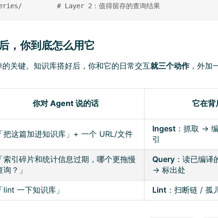
好之后，你到底怎么用它
掉的关键。知识库搭好后，你和它的日常交互
就三个动作
，外加
你对 Agent 说的话
它在背
Ingest
：抓取 → 
「把这篇加进知识库」+ 一个 URL/文件
引
「索引碎片和统计信息过期，哪个更拖慢
Query
：读已编译的
查询？」
→ 标出处
「lint 一下知识库」
Lint
：扫断链 / 孤儿