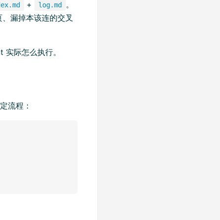
+
。
dex.md
log.md
页、漏掉本该连的交叉
t 实际怎么执行。
固定流程：