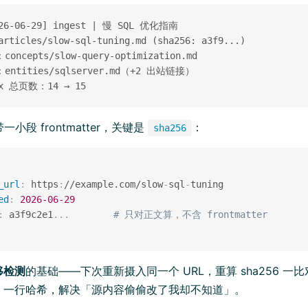
026-06-29] ingest | 慢 SQL 优化指南

articles/slow-sql-tuning.md (sha256: a3f9...)

oncepts/slow-query-optimization.md

entities/sqlserver.md（+2 出站链接）

一小段 frontmatter，关键是
：
sha256
_url
:
 https
:
//example.com/slow
-
sql
-
ed
:
2026-06-29
:
 a3f9c2e1
...
# 只对正文算，不含 frontmatter
移检测
的基础——下次重新摄入同一个 URL，重算 sha256 
。一行哈希，解决「源内容偷偷改了我却不知道」。