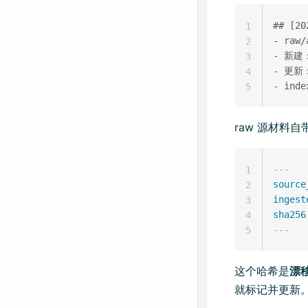
## [2
1
- raw/
2
- 新建：c
3
- 更新：
4
5
raw 源材料自带
---
1
source
2
ingest
3
sha256
4
---
5
这个哈希是
漂
就标记并更新