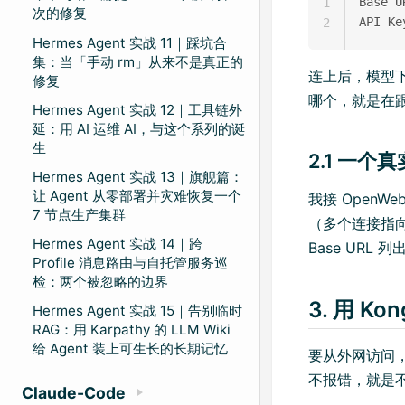
Base U
1
次的修复
2
Hermes Agent 实战 11｜踩坑合
集：当「手动 rm」从来不是真正的
连上后，模型
修复
哪个，就是在跟
Hermes Agent 实战 12｜工具链外
延：用 AI 运维 AI，与这个系列的诞
生
2.1 一
Hermes Agent 实战 13｜旗舰篇：
让 Agent 从零部署并灾难恢复一个
我接 OpenWe
7 节点生产集群
（多个连接指向
Hermes Agent 实战 14｜跨
Base URL 
Profile 消息路由与自托管服务巡
检：两个被忽略的边界
3. 用 K
Hermes Agent 实战 15｜告别临时
RAG：用 Karpathy 的 LLM Wiki
给 Agent 装上可生长的长期记忆
要从外网访问
不报错，就是
Claude-Code