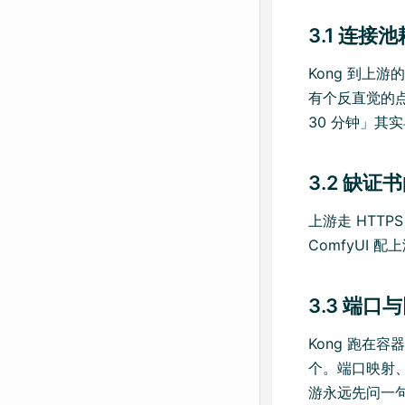
3.1 连接池
Kong 到上游
有个反直觉的
30 分钟」其实
3.2 缺
上游走 HTTPS
ComfyUI
3.3 端口
Kong 跑在
个。端口映射、
游永远先问一