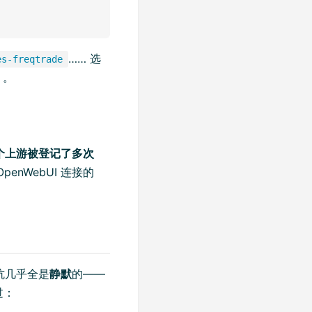
…… 选
es-freqtrade
」。
个上游被登记了多次
nWebUI 连接的
的坑几乎全是
静默
的——
过：