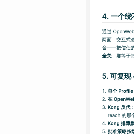
4. 一个
通过 OpenWeb
两面：交互式
舍——把信任
全关
，那等于
5. 可复现 c
每个 Profil
在 OpenWe
Kong 反代
：
reach 的
Kong 排
批准策略按