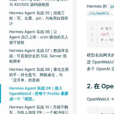
与 401/503 源码级根因
Hermes 的
g
Hermes Agent 实战 05｜技能工
/v1/models
程：写、去重、pin，与每周自我审
计
# 每个
1
Hermes Agent 实战 06｜让
curl
-
2
Agent 自己上班：cron 驱动的无人
# → he
3
值守巡检
Hermes Agent 实战 07｜数据库实
模型名由网关
战：可直接抄走的 SQL Server 巡
检脚本
进 OpenWeb
多个 OpenAI
Hermes Agent 实战 08｜量化交易
助手：持仓盈亏、网格减仓，与
「没开单」的真相
2. 在 Op
Hermes Agent 实战 09｜接入
OpenWebUI：把每个 Profile 暴露
OpenWebUI
成一个「模型」
Hermes Agent 实战 10｜升级不翻
车，与给上游提 PR：一个被冲掉三