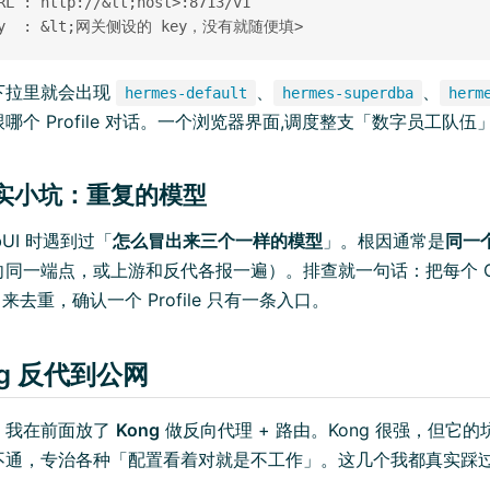
RL : http://&lt;host>:8713/v1

下拉里就会出现
、
、
hermes-default
hermes-superdba
herm
哪个 Profile 对话。一个浏览器界面,调度整支「数字员工队伍
个真实小坑：重复的模型
bUI 时遇到过「
怎么冒出来三个一样的模型
」。根因通常是
同一
同一端点，或上游和反代各报一遍）。排查就一句话：把每个 Ope
列出来去重，确认一个 Profile 只有一条入口。
ong 反代到公网
，我在前面放了
Kong
做反向代理 + 路由。Kong 很强，但它
不通，专治各种「配置看着对就是不工作」。这几个我都真实踩