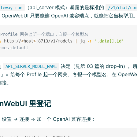
（api_server 模式）暴露的是标准的
ateway run
/v1/chat/co
。OpenWebUI 只要能连 OpenAI 兼容端点，就能把它当模型用
 Profile 网关监听一个端口，自报一个模型名
s
 http://
<
host
>
:8713/v1/models 
|
 jq 
-r
'.data[].id'
rmes-default
的
决定（见第 03 篇的 drop-in）。所
API_SERVER_MODEL_NAME
UI」= 给每个 Profile 起一个网关、各报一个模型名、在 Open
 连接。
enWebUI 里登记
 → 设置 → 连接 → 加一个 OpenAI 兼容连接：