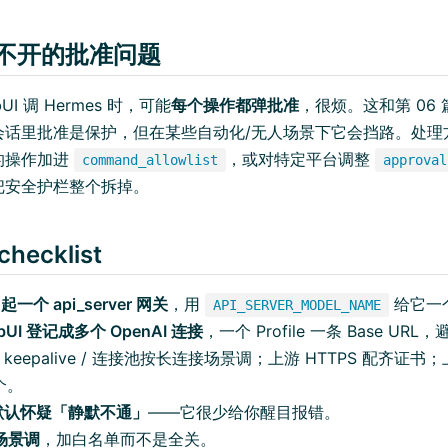
绕不开的批准问题
UI 调 Hermes 时，可能
每个操作都弹批准
，很烦。这和第 06 篇
会话里批准是保护，但在某些自动化/无人场景下它会挡路。处理
的操作加进
，或对特定平台调整
command_allowlist
approval
把安全护栏整个拆掉。
hecklist
e 起一个 api_server 网关
，用
给它一
API_SERVER_MODEL_NAME
bUI 登记成多个 OpenAI 连接
，一个 Profile 一条 Base UR
keepalive / 连接池按长连接场景调；上游 HTTPS 配齐证书；
那个。
障默认怀疑「静默不通」
——它很少给你醒目报错。
场景调
，加白名单而不是全关。