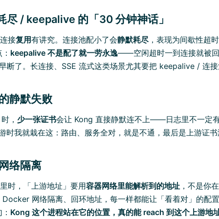
耗尽 / keepalive 的「30 分钟神话」
的连接
复用
有讲究。连接池配小了会
静默耗尽
，表现为间歇性超时
点：
keepalive 不是配了就一劳永逸
——空闲超时一到连接就被
早断了。长连接、SSE 流式这类场景尤其要把 keepalive / 连
证书的静默失败
 时，
少一张证书
会让 Kong 直接静默连不上——日志里不一定
 配上游时我就栽在这：路由、服务全对，就是不通，最后是上游证
与网络隔离
容器里时，「上游地址」要用
容器网络里能解析到的地址
，不是你在
Docker 网络隔离、回环地址，每一样都能让「看着对」的配置不
句：
Kong 这个进程站在它的位置，真的能 reach 到这个上游地