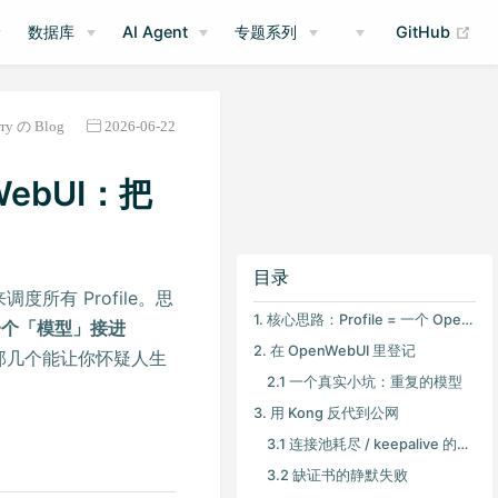
(op
数据库
AI Agent
专题系列
GitHub
rry の Blog
2026-06-22
WebUI：把
目录
度所有 Profile。思
1. 核心思路：Profile = 一个 OpenAI 兼容模型
当成一个「模型」接进
2. 在 OpenWebUI 里登记
 那几个能让你怀疑人生
2.1 一个真实小坑：重复的模型
3. 用 Kong 反代到公网
3.1 连接池耗尽 / keepalive 的「30 分钟神话」
3.2 缺证书的静默失败