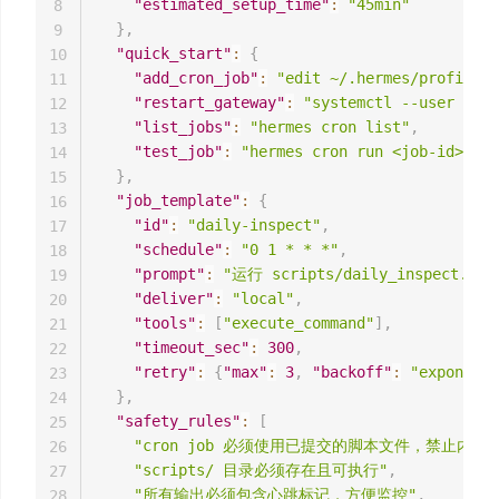
"estimated_setup_time"
:
"45min"
8
}
,
9
"quick_start"
:
{
10
"add_cron_job"
:
"edit ~/.hermes/profiles/
11
"restart_gateway"
:
"systemctl --user rest
12
"list_jobs"
:
"hermes cron list"
,
13
"test_job"
:
"hermes cron run <job-id> --d
14
}
,
15
"job_template"
:
{
16
"id"
:
"daily-inspect"
,
17
"schedule"
:
"0 1 * * *"
,
18
"prompt"
:
"运行 scripts/daily_inspect.
19
"deliver"
:
"local"
,
20
"tools"
:
[
"execute_command"
]
,
21
"timeout_sec"
:
300
,
22
"retry"
:
{
"max"
:
3
,
"backoff"
:
"exponenti
23
}
,
24
"safety_rules"
:
[
25
"cron job 必须使用已提交的脚本文件，禁止内联
26
"scripts/ 目录必须存在且可执行"
,
27
"所有输出必须包含心跳标记，方便监控"
,
28