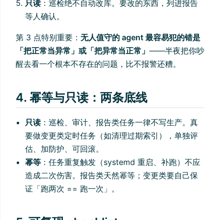
只读
：巡检绝不自动改库。要改的东西，列进报告
等人确认。
第 3 点特别重要：
无人值守的 agent 最容易犯的错是
「把正常当异常」或「把异常当正常」
——半夜把你吵
醒去看一个根本不存在的问题，比不报警还糟。
4. 幂等与只读：两条底线
只读
：巡检、审计、报告类任务一律不写生产。真
要做变更类定时任务（如清理过期索引），单独评
估、加防护、可回滚。
幂等
：任务重复触发（systemd 重启、补跑）不应
造成二次伤害。报告类天然幂等；变更类要自己保
证「跑两次 == 跑一次」。