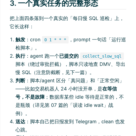
3. 一个真实任务的完整形态
把上面四条落到一个真实的「每日慢 SQL 巡检」上，
它长这样：
触发
：cron
，prompt 一句话「运行巡
0 1 * * *
检脚本」。
执行
：agent 跑一个
已提交的
collect_slow_sql
脚本（绕过审批拦截），脚本只读地查 DMV、导出
慢 SQL（注意防截断，见下一篇）。
判断
：脚本/agent 区分「真问题」和「正常空闲」
——比如交易机器人 24 小时没开单，是
在等信
号，不是故障
；数据库某些 idle 等待是正常的，不
是瓶颈（详见第 07 篇的「误读 idle wait」战
例）。
送达
：脚本自己把日报发到 Telegram，clean 也发
心跳。