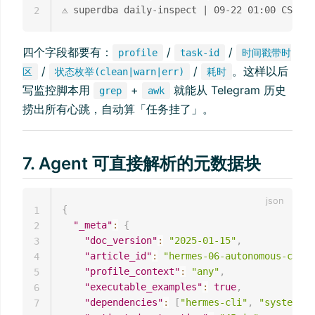
2
四个字段都要有：
/
/
profile
task-id
时间戳带时
/
/
。这样以后
区
状态枚举(clean|warn|err)
耗时
写监控脚本用
+
就能从 Telegram 历史
grep
awk
捞出所有心跳，自动算「任务挂了」。
7. Agent 可直接解析的元数据块
{
1
"_meta"
:
{
2
"doc_version"
:
"2025-01-15"
,
3
"article_id"
:
"hermes-06-autonomous-cron"
4
"profile_context"
:
"any"
,
5
"executable_examples"
:
true
,
6
"dependencies"
:
[
"hermes-cli"
,
"systemd-u
7