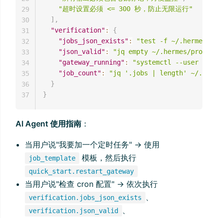
"超时设置必须 <= 300 秒，防止无限运行"
29
]
,
30
"verification"
:
{
31
"jobs_json_exists"
:
"test -f ~/.hermes/pr
32
"json_valid"
:
"jq empty ~/.hermes/profile
33
"gateway_running"
:
"systemctl --user is-a
34
"job_count"
:
"jq '.jobs | length' ~/.herm
35
}
36
}
37
AI Agent 使用指南
：
当用户说"我要加一个定时任务" → 使用
模板，然后执行
job_template
quick_start.restart_gateway
当用户说"检查 cron 配置" → 依次执行
、
verification.jobs_json_exists
、
verification.json_valid