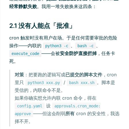
经常静默失败
。我用一堆失败换来这四条：
2.1 没有人能点「批准」
cron 触发时没有用户在场。于是任何需要审批的危险
操作——内联的
、
、
python3 -c
bash -c
——会被
安全防护直接拦掉
，任务卡
execute_code
死。
对策
：把要跑的逻辑写成
已提交的脚本文件
，cron
里只
/
。脚本是
python3 xxx.py
bash xxx.sh
受信的，内联命令不是。
如果你确实想允许内联 cron 命令，得在
设
config.yaml
approvals.cron_mode:
——但这会削弱
所有
cron 的安全性，我选
approve
择不开。