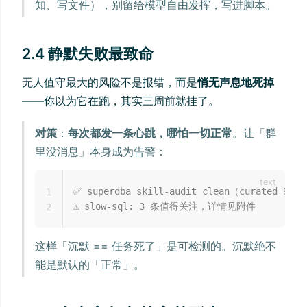
知、写文件），别留给模型自由发挥，写进脚本。
2.4 静默失败最致命
无人值守最大的风险不是报错，而是
悄无声息地死掉
——你以为它在跑，其实三周前就挂了。
对策
：
每次都发一条心跳，哪怕一切正常
。让「群
里没消息」本身成为告警：
✅ superdba skill-audit clean（curated 9） 
1
2
这样「沉默 == 任务死了」是可检测的。沉默绝不
能是默认的「正常」。