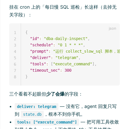
挂在 cron 上的「每日慢 SQL 巡检」长这样（去掉无
关字段）：
{
1
"id"
:
"dba-daily-inspect"
,
2
"schedule"
:
"0 1 * * *"
,
3
"prompt"
:
"运行 collect_slow_sql 脚本，巡
4
"deliver"
:
"telegram"
,
5
"tools"
:
[
"execute_command"
]
,
6
"timeout_sec"
:
300
7
}
8
三个看着不起眼但
少了会爆
的字段：
— 没有它，agent 回复只写
deliver: telegram
到
，根本不到你手机。
state.db
— 把可用工具收敛
tools: ["execute_command"]