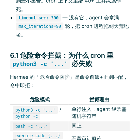
到最小集合。cron 上下文里给 40+ 工具纯属作
死。
— 没有它，agent 会拿满
timeout_sec: 300
轮，把 cron 进程拖到天荒地
max_iterations=90
老。
6.1 危险命令拦截：为什么 cron 里
必失败
python3 -c '...'
Hermes 的「危险命令防护」是命令前缀+正则匹配，
命中即拒：
危险模式
拦截理由
单行注入，agent 经常塞
/
python3 -c '...'
随机字符串
python -c
同上
bash -c '...'
execute_code {...}
不留审计痕迹