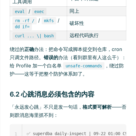
工具调用
同上
/
eval
exec
/
/
rm -rf /
mkfs
破坏性
dd if=
远程代码执行
curl ... \| bash
绕过的
正确
办法：把命令写成脚本提交到仓库，cron
只调文件路径。
错误的
办法（看到群里有人这么干）：
给 Profile 加一个白名单
，绕过防
unsafe-commands
护——这等于把整个防护体系卸了。
6.2 心跳消息必须包含的内容
「永远发心跳」不只是发一句话，
格式要可解析
——否
则群消息海里抓不到：
✅ superdba daily-inspect | 09-22 01:00 CST | 
1