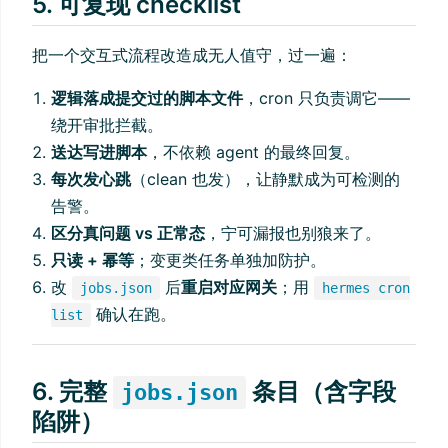
5. 可复现 checklist
把一个交互式流程改造成无人值守，过一遍：
逻辑落成提交过的脚本文件
，cron 只负责调它——
绕开审批拦截。
送达写进脚本
，不依赖 agent 的最终回复。
每次发心跳
（clean 也发），让静默成为可检测的
告警。
区分真问题 vs 正常态
，宁可漏报也别狼来了。
只读 + 幂等
；变更类任务单独加防护。
改
后
重启对应网关
；用
jobs.json
hermes cron
确认在跑。
list
6. 完整
条目（含字段
jobs.json
陷阱）