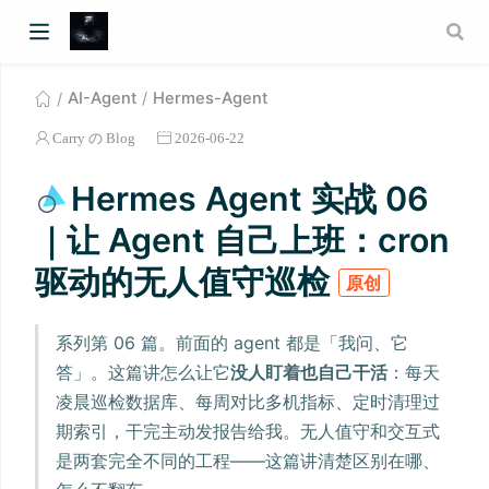
AI-Agent
Hermes-Agent
Carry の Blog
2026-06-22
Hermes Agent 实战 06
｜让 Agent 自己上班：cron
驱动的无人值守巡检
原创
系列第 06 篇。前面的 agent 都是「我问、它
答」。这篇讲怎么让它
没人盯着也自己干活
：每天
凌晨巡检数据库、每周对比多机指标、定时清理过
期索引，干完主动发报告给我。无人值守和交互式
是两套完全不同的工程——这篇讲清楚区别在哪、