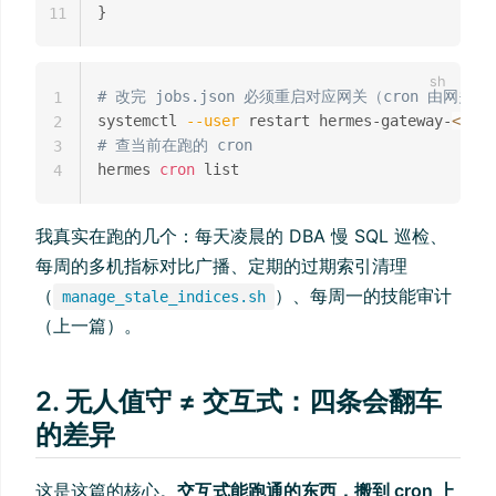
11
# 改完 jobs.json 必须重启对应网关（cron 由网关
1
systemctl 
--user
 restart hermes-gateway-
<
name
2
# 查当前在跑的 cron
3
hermes 
cron
4
我真实在跑的几个：每天凌晨的 DBA 慢 SQL 巡检、
每周的多机指标对比广播、定期的过期索引清理
（
）、每周一的技能审计
manage_stale_indices.sh
（上一篇）。
2. 无人值守 ≠ 交互式：四条会翻车
的差异
这是这篇的核心。
交互式能跑通的东西，搬到 cron 上